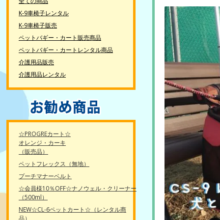
全ての商品
K-9車椅子レンタル
K-9車椅子販売
ペットバギー・カート販売商品
ペットバギー・カートレンタル商品
介護用品販売
介護用品レンタル
☆PROGREカート☆
オレンジ・カーキ
（販売品）
ペットフレックス（無地）
プーチマナーベルト
☆会員様10％OFF☆ナノウェル・クリーナー
（500ml）
NEW☆CL-6ペットカート☆（レンタル商
品）