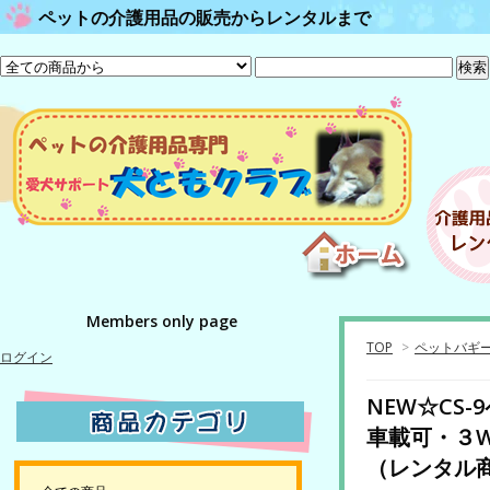
ペットの介護用品の販売からレンタルまで
Members only page
TOP
>
ペットバギ
ログイン
NEW☆CS
車載可・３W
（レンタル