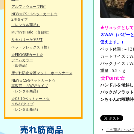
アルファウェーブPET
NEW☆CS-11ペットカート☆
2段タイプ
（レンタル商品）
★リュックとして
Muffin's Halo（盲目杖）
３WAY（バギー
リカバリーケアPET
使えます。）
ペットフレックス（柄）
ペット体重 :～12
☆PROGREカート☆
カートサイズ：W53
デニムカラー
バックサイズ：W53
（販売品）
重量 : 5.5ｋｇ
床ずれ防止介護マット ホームナース
☆Point☆
NEW☆CS-9ペットカート☆
ハンドルを傾斜し
車載可・３WAYタイプ
（レンタル商品）
バックがフラット
☆CS-10ペットカート☆
ンちゃんの移動時
２WAYタイプ
（レンタル商品）
この商品につい