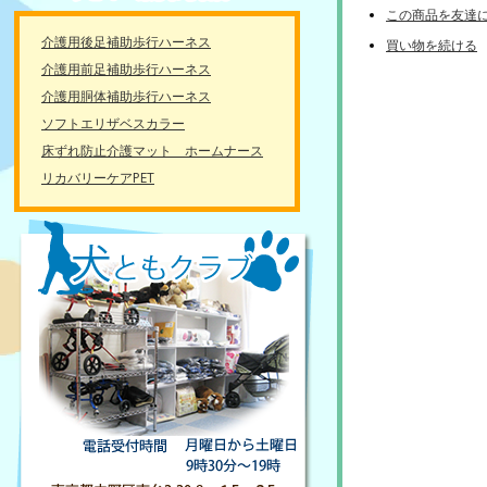
この商品を友達
介護用後足補助歩行ハーネス
買い物を続ける
介護用前足補助歩行ハーネス
介護用胴体補助歩行ハーネス
ソフトエリザベスカラー
床ずれ防止介護マット ホームナース
リカバリーケアPET